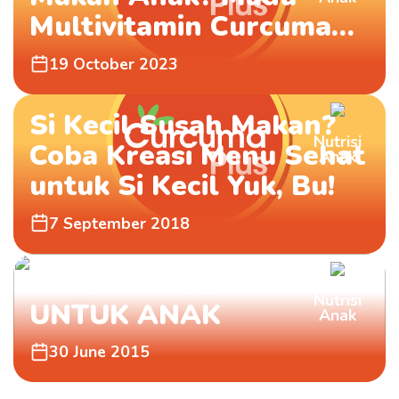
Multivitamin Curcuma
Plus Aja Ma
19 October 2023
Produk Curcuma Plus
Si Kecil Susah Makan?
dapat dibeli melalui
Nutrisi
Coba Kreasi Menu Sehat
Anak
partner e-commerce kami
untuk Si Kecil Yuk, Bu!
7 September 2018
MINUMAN SEHAT
Nutrisi
UNTUK ANAK
Anak
30 June 2015