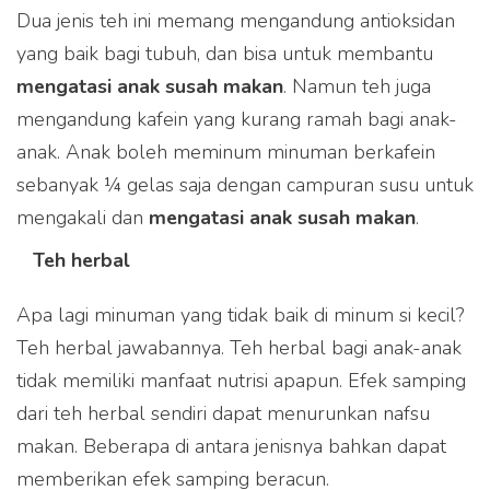
Dua jenis teh ini memang mengandung antioksidan
yang baik bagi tubuh, dan bisa untuk membantu
m
engatasi anak susah makan
. Namun teh juga
mengandung kafein yang kurang ramah bagi anak-
anak. Anak boleh meminum minuman berkafein
sebanyak ¼ gelas saja dengan campuran susu untuk
mengakali dan
mengatasi anak susah makan
.
Teh herbal
Produk Curcuma Plus
Apa lagi minuman yang tidak baik di minum si kecil?
dapat dibeli melalui
Teh herbal jawabannya. Teh herbal bagi anak-anak
tidak memiliki manfaat nutrisi apapun. Efek samping
partner e-commerce kami
dari teh herbal sendiri dapat menurunkan nafsu
makan. Beberapa di antara jenisnya bahkan dapat
memberikan efek samping beracun.