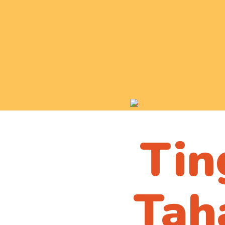
Tin
Pro
Tah
da