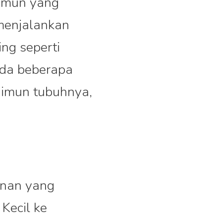
 imun yang
menjalankan
ng seperti
ada beberapa
 imun tubuhnya,
anan yang
 Kecil ke