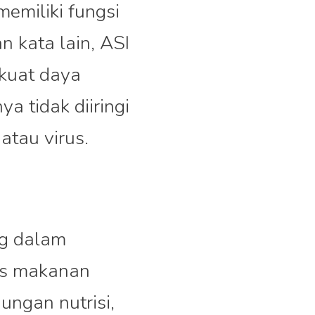
emiliki fungsi
 kata lain, ASI
kuat daya
a tidak diiringi
atau virus.
ng dalam
nis makanan
ngan nutrisi,