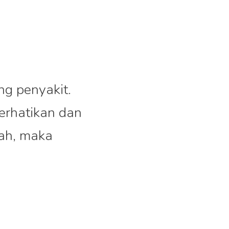
ng penyakit.
erhatikan dan
mah, maka