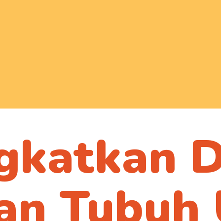
gkatkan 
duk Curcuma 
an Tubuh 
pat dibeli mela