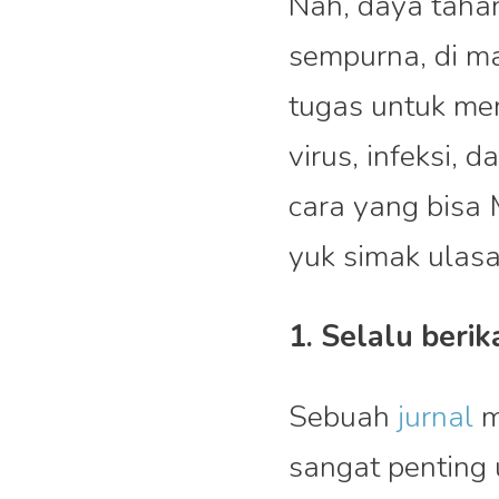
Nah, daya taha
sempurna, di m
tugas untuk mem
virus, infeksi, 
cara yang bisa
yuk simak ulasa
1. Selalu berik
Sebuah
jurnal
m
sangat penting 