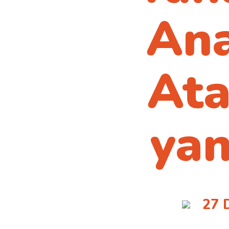
pa
Ana
Ata
yan
27 