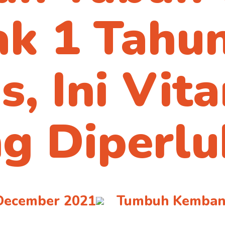
rtner e-comme
k 1 Tahu
kami
s, Ini Vit
g Diperl
December 2021
Tumbuh Kemban