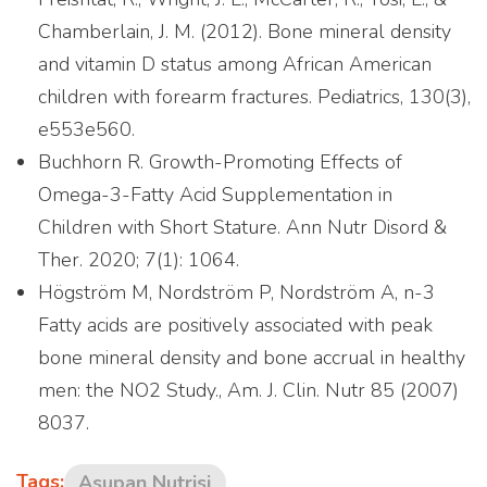
Chamberlain, J. M. (2012). Bone mineral density
and vitamin D status among African American
children with forearm fractures. Pediatrics, 130(3),
e553e560.
Buchhorn R. Growth-Promoting Effects of
Omega-3-Fatty Acid Supplementation in
Children with Short Stature. Ann Nutr Disord &
Ther. 2020; 7(1): 1064.
Produk Curcuma Plus
Högström M, Nordström P, Nordström A, n-3
Fatty acids are positively associated with peak
dapat dibeli melalui
bone mineral density and bone accrual in healthy
partner e-commerce kami
men: the NO2 Study., Am. J. Clin. Nutr 85 (2007)
8037.
Tags:
Asupan Nutrisi