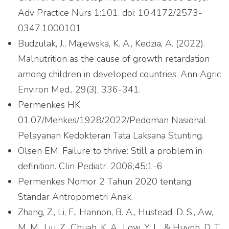
Adv Practice Nurs 1:101. doi: 10.4172/2573-
0347.1000101.
Budzulak, J., Majewska, K. A., Kedzia, A. (2022).
Malnutrition as the cause of growth retardation
among children in developed countries. Ann Agric
Environ Med., 29(3), 336-341.
Permenkes HK
01.07/Menkes/1928/2022/Pedoman Nasional
Pelayanan Kedokteran Tata Laksana Stunting.
Olsen EM. Failure to thrive: Still a problem in
definition. Clin Pediatr. 2006;45:1-6
Permenkes Nomor 2 Tahun 2020 tentang
Standar Antropometri Anak.
Zhang, Z., Li, F., Hannon, B. A., Hustead, D. S., Aw,
M. M., Liu, Z., Chuah, K. A., Low, Y. L., & Huynh, D. T.