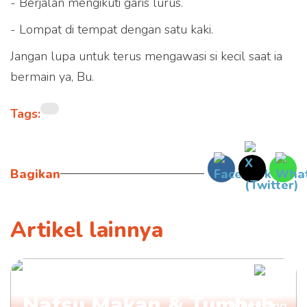
- Berjalan mengikuti garis lurus.
- Lompat di tempat dengan satu kaki.
Jangan lupa untuk terus mengawasi si kecil saat ia
bermain ya, Bu.
Tags:
Bagikan
Artikel lainnya
Ini Rekomendasi Vitamin
Tumbuh
Nafsu Makan & Tumbuh
Kembang