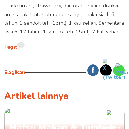
blackcurrant, strawberry, dan orange yang disukai
anak-anak. Untuk aturan pakainya, anak usia 1-6
tahun: 1 sendok teh (15ml), 1 kali sehari. Sementara
usia 6-12 tahun: 1 sendok teh (15ml), 2 kali sehari.
Tags:
Bagikan
Artikel lainnya
Ini Rekomendasi Vitamin
Tumbuh
Nafsu Makan & Tumbuh
Kembang