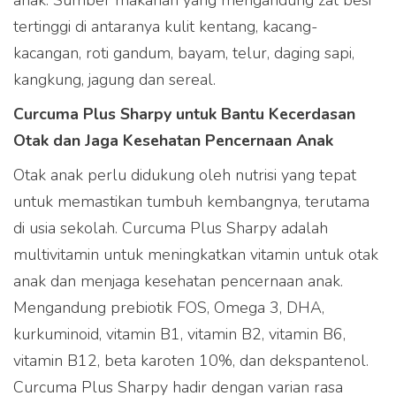
tertinggi di antaranya kulit kentang, kacang-
kacangan, roti gandum, bayam, telur, daging sapi,
kangkung, jagung dan sereal.
Curcuma Plus Sharpy untuk Bantu Kecerdasan
Otak dan Jaga Kesehatan Pencernaan Anak
Otak anak perlu didukung oleh nutrisi yang tepat
untuk memastikan tumbuh kembangnya, terutama
di usia sekolah. Curcuma Plus Sharpy adalah
Produk Curcuma Plus
multivitamin untuk meningkatkan vitamin untuk otak
dapat dibeli melalui
anak dan menjaga kesehatan pencernaan anak.
partner e-commerce kami
Mengandung prebiotik FOS, Omega 3, DHA,
kurkuminoid, vitamin B1, vitamin B2, vitamin B6,
vitamin B12, beta karoten 10%, dan dekspantenol.
Curcuma Plus Sharpy hadir dengan varian rasa