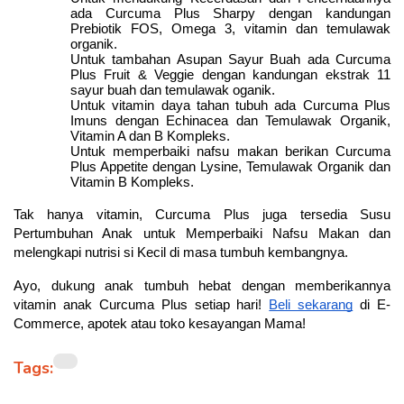
ada Curcuma Plus Sharpy dengan kandungan
Prebiotik FOS, Omega 3, vitamin dan temulawak
organik.
Untuk tambahan Asupan Sayur Buah ada Curcuma
Plus Fruit & Veggie dengan kandungan ekstrak 11
sayur buah dan temulawak oganik.
Untuk vitamin daya tahan tubuh ada Curcuma Plus
Imuns dengan Echinacea dan Temulawak Organik,
Vitamin A dan B Kompleks.
Untuk memperbaiki nafsu makan berikan Curcuma
Plus Appetite dengan Lysine, Temulawak Organik dan
Vitamin B Kompleks.
Produk Curcuma Plus
Tak hanya vitamin, Curcuma Plus juga tersedia Susu
Pertumbuhan Anak untuk Memperbaiki Nafsu Makan dan
dapat dibeli melalui
melengkapi nutrisi si Kecil di masa tumbuh kembangnya.
partner e-commerce kami
Ayo, dukung anak tumbuh hebat dengan memberikannya
vitamin anak Curcuma Plus setiap hari!
Beli sekarang
di E-
Commerce, apotek atau toko kesayangan Mama!
Tags: