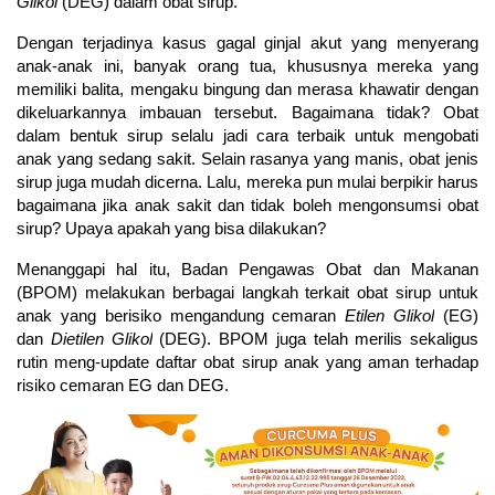
Glikol
(DEG) dalam obat sirup.
Dengan terjadinya kasus gagal ginjal akut yang menyerang
anak-anak ini, banyak orang tua, khususnya mereka yang
memiliki balita, mengaku bingung dan merasa khawatir dengan
dikeluarkannya imbauan tersebut. Bagaimana tidak? Obat
dalam bentuk sirup selalu jadi cara terbaik untuk mengobati
anak yang sedang sakit. Selain rasanya yang manis, obat jenis
sirup juga mudah dicerna. Lalu, mereka pun mulai berpikir harus
bagaimana jika anak sakit dan tidak boleh mengonsumsi obat
sirup? Upaya apakah yang bisa dilakukan?
Menanggapi hal itu, Badan Pengawas Obat dan Makanan
(BPOM) melakukan berbagai langkah terkait obat sirup untuk
anak yang berisiko mengandung cemaran
Etilen Glikol
(EG)
dan
Dietilen Glikol
(DEG). BPOM juga telah merilis sekaligus
rutin meng-update daftar obat sirup anak yang aman terhadap
risiko cemaran EG dan DEG.