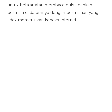
untuk belajar atau membaca buku, bahkan
bermain di dalamnya dengan permainan yang
tidak memerlukan koneksi internet.
Selamat mencoba ya, Bu!
Ditinjau oleh: dr. Aria Wibowo
, dokter umum (tim
Meet Doctor)
Tags:
Bagikan
Artikel lainnya