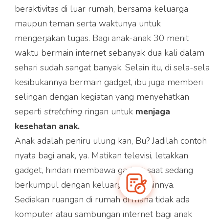
beraktivitas di luar rumah, bersama keluarga
maupun teman serta waktunya untuk
Produk Curcuma Plus
mengerjakan tugas. Bagi anak-anak 30 menit
dapat dibeli melalui
waktu bermain internet sebanyak dua kali dalam
partner e-commerce kami
sehari sudah sangat banyak. Selain itu, di sela-sela
kesibukannya bermain gadget, ibu juga memberi
selingan dengan kegiatan yang menyehatkan
seperti
stretching
ringan untuk
menjaga
kesehatan anak.
Anak adalah peniru ulung kan, Bu? Jadilah contoh
nyata bagi anak, ya. Matikan televisi, letakkan
gadget, hindari membawa gadget saat sedang
berkumpul dengan keluarga dan lainnya.
Sediakan ruangan di rumah di mana tidak ada
komputer atau sambungan internet bagi anak