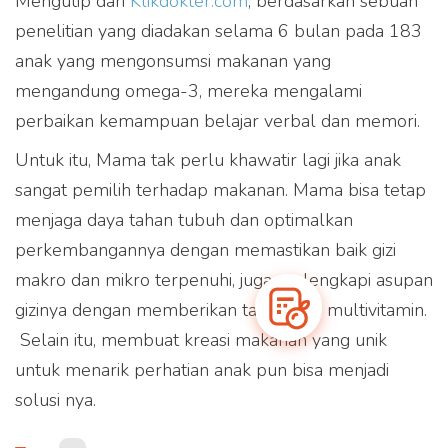
Mengutip dari
Klikdokter.com
, berdasarkan sebuah
dapat dibeli melalui
penelitian yang diadakan selama 6 bulan pada 183
partner e-commerce kami
anak yang mengonsumsi makanan yang
mengandung omega-3, mereka mengalami
perbaikan kemampuan belajar verbal dan memori.
Untuk itu, Mama tak perlu khawatir lagi jika anak
sangat pemilih terhadap makanan. Mama bisa tetap
menjaga daya tahan tubuh dan optimalkan
perkembangannya dengan memastikan baik gizi
makro dan mikro terpenuhi, juga melengkapi asupan
gizinya dengan memberikan tambahan multivitamin.
Selain itu, membuat kreasi makanan yang unik
untuk menarik perhatian anak pun bisa menjadi
solusi nya.