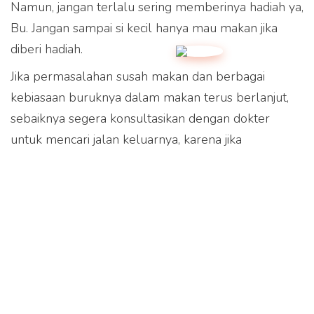
Namun, jangan terlalu sering memberinya hadiah ya,
Bu. Jangan sampai si kecil hanya mau makan jika
diberi hadiah.
Jika permasalahan susah makan dan berbagai
kebiasaan buruknya dalam makan terus berlanjut,
sebaiknya segera konsultasikan dengan dokter
untuk mencari jalan keluarnya, karena jika
permasalahan tersebut dapat menghambat tumbuh
kembang dan dapat mempengaruhi berat
badannya, ungkap dr. Aria.
Ditinjau oleh: dr. Aria Wibowo, dokter umum (tim
Meet Doctor)
Tags: