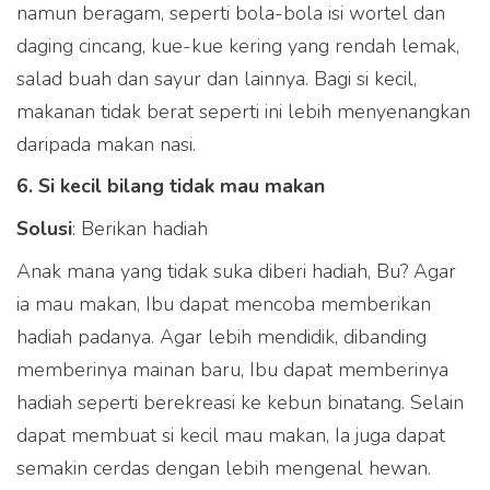
namun beragam, seperti bola-bola isi wortel dan
daging cincang, kue-kue kering yang rendah lemak,
salad buah dan sayur dan lainnya. Bagi si kecil,
makanan tidak berat seperti ini lebih menyenangkan
daripada makan nasi.
6. Si kecil bilang tidak mau makan
Produk Curcuma Plus
Solusi
: Berikan hadiah
dapat dibeli melalui
Anak mana yang tidak suka diberi hadiah, Bu? Agar
partner e-commerce kami
ia mau makan, Ibu dapat mencoba memberikan
hadiah padanya. Agar lebih mendidik, dibanding
memberinya mainan baru, Ibu dapat memberinya
hadiah seperti berekreasi ke kebun binatang. Selain
dapat membuat si kecil mau makan, Ia juga dapat
semakin cerdas dengan lebih mengenal hewan.