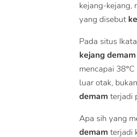
kejang-kejang, 
yang disebut
k
Pada situs Ikat
kejang demam
mencapai 38°C 
luar otak, buka
demam
terjadi
Apa sih yang 
demam
terjad