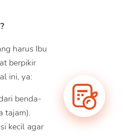
m?
ang harus Ibu
at berpikir
 ini, ya:
dari benda-
a tajam).
i kecil agar