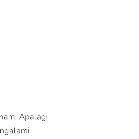
demam. Apalagi
engalami