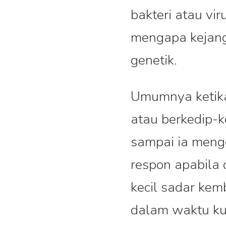
bakteri atau vir
mengapa kejang
genetik.
Umumnya ketika 
atau berkedip-k
sampai ia mengg
respon apabila d
kecil sadar kem
dalam waktu kur