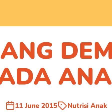
JANG DE
duk Curcuma 
pat dibeli mela
ADA AN
rtner e-comme
kami
11 June 2015
Nutrisi Anak