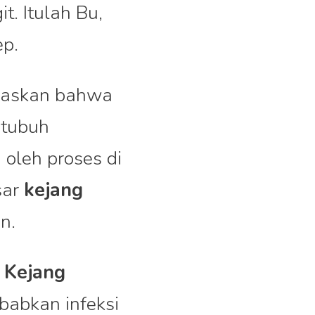
t. Itulah Bu,
p.
laskan bahwa
 tubuh
oleh proses di
sar
kejang
n.
?
Kejang
babkan infeksi