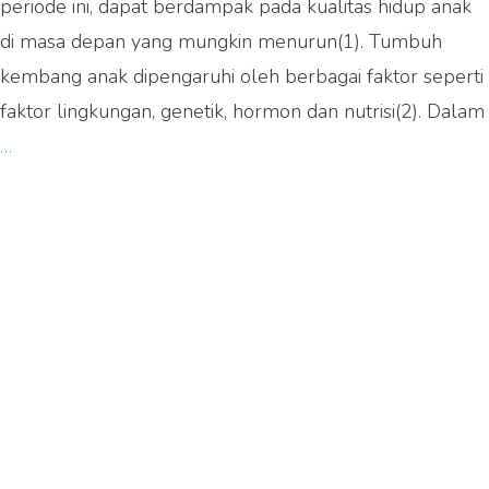
periode ini, dapat berdampak pada kualitas hidup anak
Gizi
di masa depan yang mungkin menurun(1). Tumbuh
Seimbang
kembang anak dipengaruhi oleh berbagai faktor seperti
&
faktor lingkungan, genetik, hormon dan nutrisi(2). Dalam
Rutin
Berat
…
Minum
Badan
Curcuma
Anak
Plus!
Kurang?
Simak
Memahami
Weight
Faltering
dan
Upaya