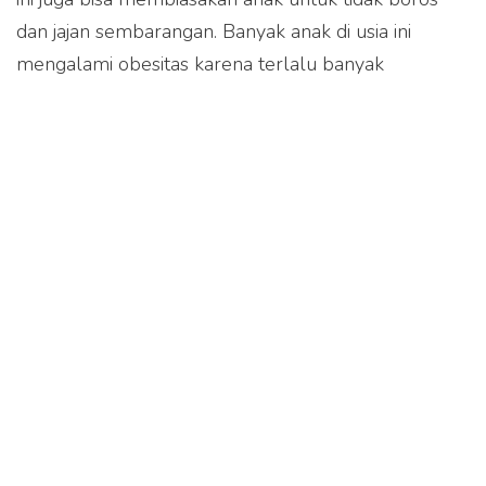
dan jajan sembarangan. Banyak anak di usia ini
mengalami obesitas karena terlalu banyak
mengonsumsi makanan yang tidak sehat,
junk food
salah satunya.
Nah, mulai sekarang, yuk kita perhatikan asupan
makan si kecil sesuai dengan usia mereka, sehingga
anak mendapatkan asupan benar-benar baik. Boleh
saja memberi kudapan atau
snack
pada anak, tapi
biasakan memberikan
snack
sehat, seperti buah-
buahan dan kurangi pemberian makanan yang
mengandung gula tambahan, untuk mencegah
obesitas pada anak, ujar dr. Rahajeng.
Ditinjau oleh: dr. Rahajeng A.P, dokter umum (tim
Meet Doctor)