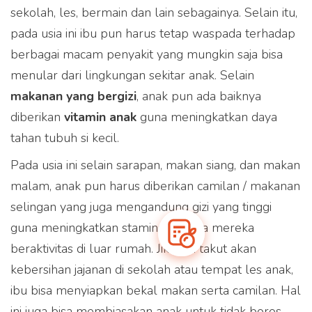
sekolah, les, bermain dan lain sebagainya. Selain itu,
Produk Curcuma Plus
pada usia ini ibu pun harus tetap waspada terhadap
dapat dibeli melalui
berbagai macam penyakit yang mungkin saja bisa
menular dari lingkungan sekitar anak. Selain
partner e-commerce kami
makanan yang bergizi
, anak pun ada baiknya
diberikan
vitamin anak
guna meningkatkan daya
tahan tubuh si kecil.
Pada usia ini selain sarapan, makan siang, dan makan
malam, anak pun harus diberikan camilan / makanan
selingan yang juga mengandung gizi yang tinggi
guna meningkatkan stamina selama mereka
beraktivitas di luar rumah. Jika ibu takut akan
kebersihan jajanan di sekolah atau tempat les anak,
ibu bisa menyiapkan bekal makan serta camilan. Hal
ini juga bisa membiasakan anak untuk tidak boros