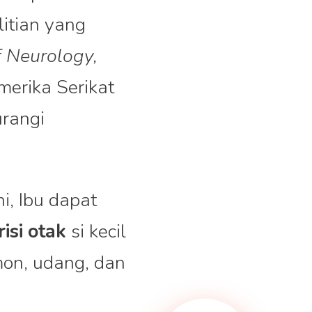
litian yang
 Neurology,
merika Serikat
rangi
i, Ibu dapat
risi otak
si kecil
lmon, udang, dan