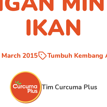
NGAN MIN
kami
IKAN
 March 2015
Tumbuh Kembang 
Tim Curcuma Plus