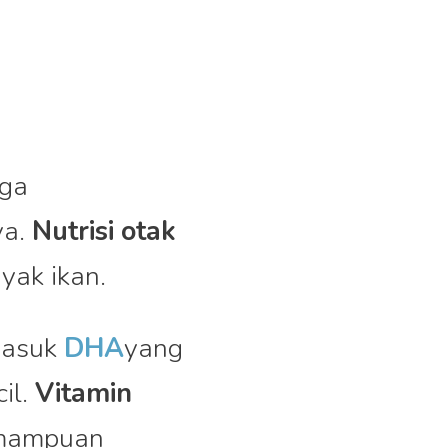
uga
ya.
Nutrisi otak
yak ikan.
masuk
DHA
yang
il.
Vitamin
emampuan