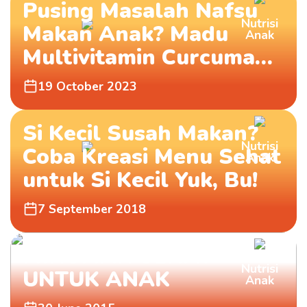
Pusing Masalah Nafsu
Nutrisi
Makan Anak? Madu
Anak
Multivitamin Curcuma
Plus Aja Ma
19 October 2023
Produk Curcuma Plus
dapat dibeli melalui
Si Kecil Susah Makan?
partner e-commerce kami
Nutrisi
Coba Kreasi Menu Sehat
Anak
untuk Si Kecil Yuk, Bu!
7 September 2018
MINUMAN SEHAT
Nutrisi
UNTUK ANAK
Anak