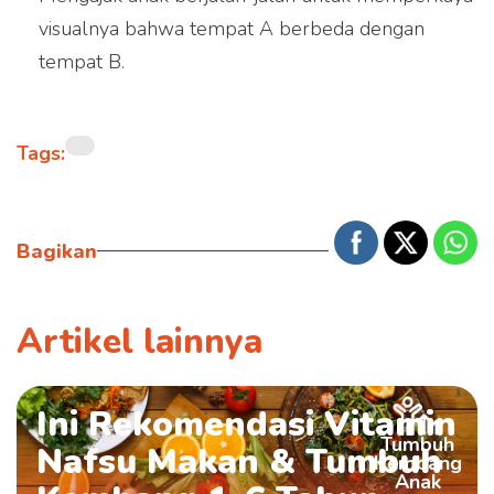
visualnya bahwa tempat A berbeda dengan
tempat B.
Tags:
Bagikan
Artikel lainnya
Ini Rekomendasi Vitamin
Tumbuh
Nafsu Makan & Tumbuh
Kembang
Anak