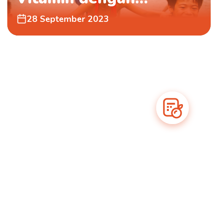
Temulawak Organik
28 September 2023