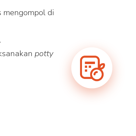
as mengompol di
.
aksanakan
potty