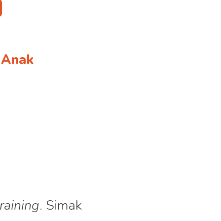
G
 Anak
training
. Simak