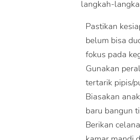
langkah-langkah
Pastikan kesia
belum bisa du
fokus pada keg
Gunakan perala
tertarik pipis/
Biasakan anak 
baru bangun ti
Berikan celana
kamar mandi d