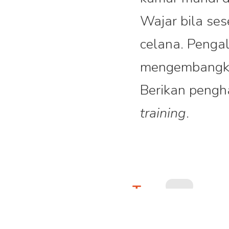
Wajar bila ses
celana. Penga
mengembangk
Berikan pengh
training
.
Tags: