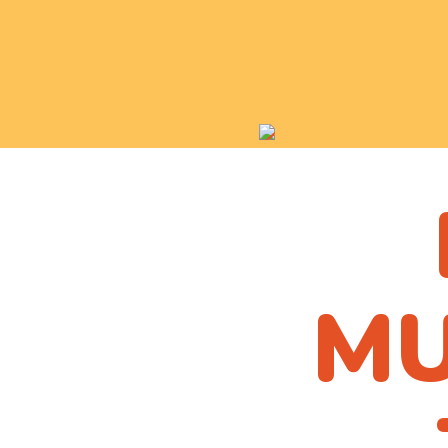
Pro
da
pa
MU