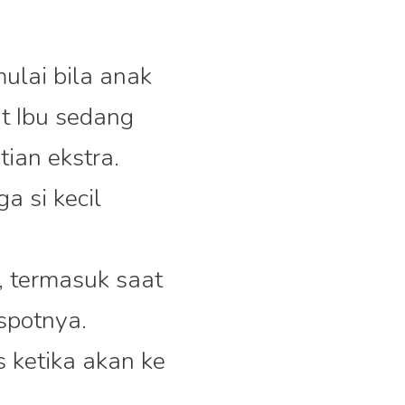
ulai bila anak
t Ibu sedang
ian ekstra.
a si kecil
, termasuk saat
ispotnya.
 ketika akan ke