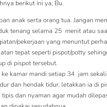
nya berikut ini ya, Bu.
pan anak serta orang tua. Jangan mem
duk tenang selama 25 menit atau saa
iatan/pekerjaan yang menuntut perhat
tan tepat seperti pispot/potty sehingg
pup di pispot tersebut.
ke kamar mandi setiap 34 jam sekali
dur dan hendak tidur, letakkan ia di p
 tipis dan nyaman agar mudah dilepas
an dipakai sesudahnya.