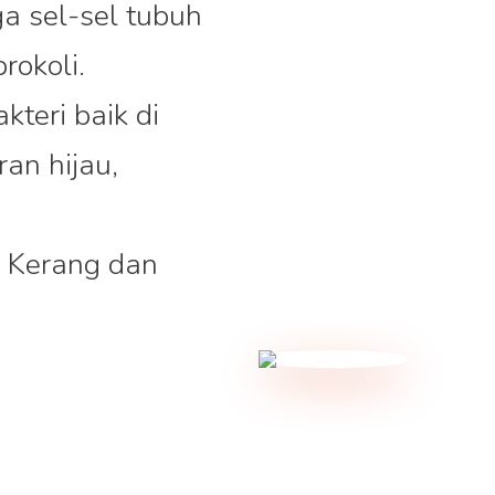
a sel-sel tubuh
rokoli.
teri baik di
an hijau,
: Kerang dan