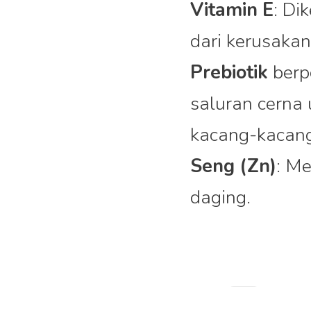
Vitamin E
: Di
dari kerusakan
Prebiotik
berp
saluran cerna 
kacang-kacan
Seng (Zn)
: M
daging.
Tags: