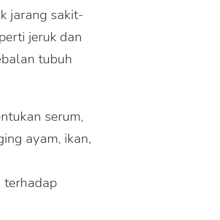
k jarang sakit-
erti jeruk dan
kebalan tubuh
ntukan serum,
ging ayam, ikan,
h terhadap