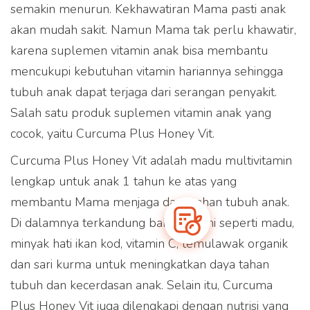
Produk Curcuma Plus
semakin menurun. Kekhawatiran Mama pasti anak
akan mudah sakit. Namun Mama tak perlu khawatir,
dapat dibeli melalui
karena suplemen vitamin anak bisa membantu
partner e-commerce kami
mencukupi kebutuhan vitamin hariannya sehingga
tubuh anak dapat terjaga dari serangan penyakit.
Salah satu produk suplemen vitamin anak yang
cocok, yaitu Curcuma Plus Honey Vit.
Curcuma Plus Honey Vit adalah madu multivitamin
lengkap untuk anak 1 tahun ke atas yang
membantu Mama menjaga daya tahan tubuh anak.
Di dalamnya terkandung bahan alami seperti madu,
minyak hati ikan kod, vitamin C, temulawak organik
dan sari kurma untuk meningkatkan daya tahan
tubuh dan kecerdasan anak. Selain itu, Curcuma
Plus Honey Vit juga dilengkapi dengan nutrisi yang