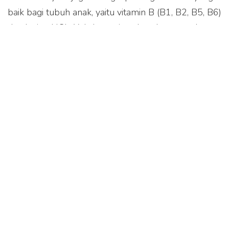
baik bagi tubuh anak, yaitu vitamin B (B1, B2, B5, B6)
dan lysine HCL. Yuk, bantu jaga kesehatan anak
setiap hari dengan daya tahan tubuh yang kuat dan
dukung kecerdasan anak di masa pertumbuhan
dengan Curcuma Honey Vit!
Tags:
Bagikan
Artikel lainnya
Ini Rekomendasi Vitamin