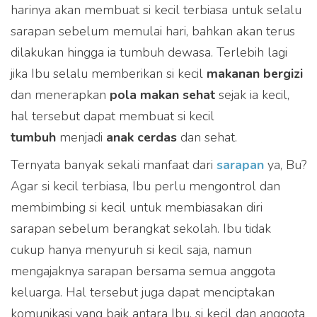
harinya akan membuat si kecil terbiasa untuk selalu
partner e-commerce kami
sarapan sebelum memulai hari, bahkan akan terus
dilakukan hingga ia tumbuh dewasa. Terlebih lagi
jika Ibu selalu memberikan si kecil
makanan bergizi
dan menerapkan
pola makan sehat
sejak ia kecil,
hal tersebut dapat membuat si kecil
tumbuh
menjadi
anak cerdas
dan sehat.
Ternyata banyak sekali manfaat dari
sarapan
ya, Bu?
Agar si kecil terbiasa, Ibu perlu mengontrol dan
membimbing si kecil untuk membiasakan diri
sarapan sebelum berangkat sekolah. Ibu tidak
cukup hanya menyuruh si kecil saja, namun
mengajaknya sarapan bersama semua anggota
keluarga. Hal tersebut juga dapat menciptakan
komunikasi yang baik antara Ibu, si kecil dan anggota