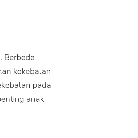
. Berbeda
ikan kekebalan
ekebalan pada
penting anak: