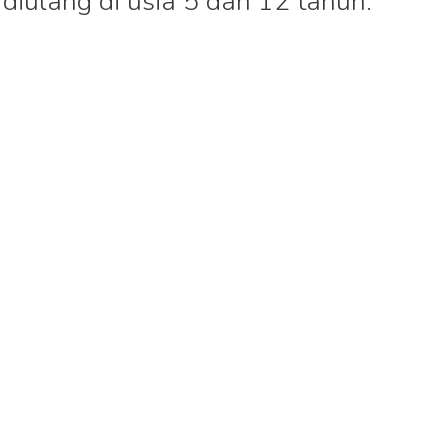
 diulang di usia 5 dan 12 tahun.
i penyakit campak
i usia 9 bulan dan 6 tahun.