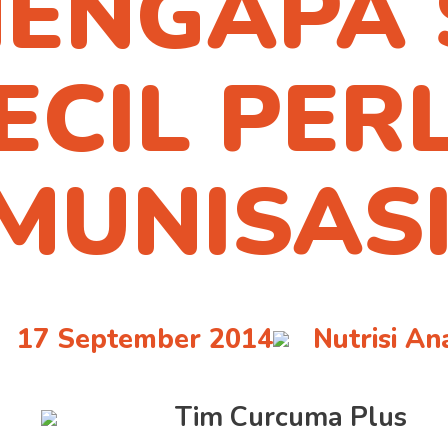
ENGAPA 
pat dibeli mela
ECIL PER
rtner e-comme
kami
IMUNISASI
17 September 2014
Nutrisi An
Tim Curcuma Plus