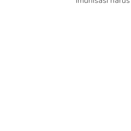
Imunisasi harus
Campak
:
Untuk mengatas
Dilakukan 2x, d
Tags: