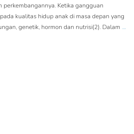
lam perkembangannya. Ketika gangguan
k pada kualitas hidup anak di masa depan yang
Be
ngan, genetik, hormon dan nutrisi(2). Dalam
…
Ba
An
Ku
Si
Me
We
Fal
da
Up