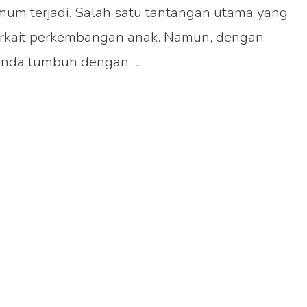
um terjadi. Salah satu tantangan utama yang
terkait perkembangan anak. Namun, dengan
Ini
k Anda tumbuh dengan
…
Rekomendasi
Vitamin
Nafsu
Makan
&
Tumbuh
Kembang
1-
6